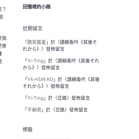
回憶裡的小路
呢？
郵
近期留言
是我
「
觀景露臺
」於〈
讀賴香吟《其後そ
更害
れから》
〉發佈留言
種
「
Yi-Ting
」於〈
讀賴香吟《其後それ
現
から》
〉發佈留言
「
YA HSIN KO
」於〈
讀賴香吟《其後
それから》
〉發佈留言
「
Yi-Ting
」於〈
岔路
〉發佈留言
「
平躺君
」於〈
岔路
〉發佈留言
標籤