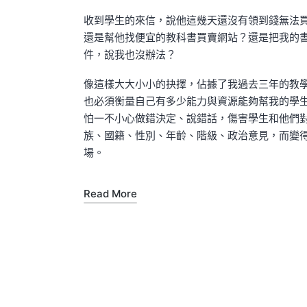
by
in
收到學生的來信，說他這幾天還沒有領到錢無法
還是幫他找便宜的教科書買賣網站？還是把我的書
件，說我也沒辦法？
像這樣大大小小的抉擇，佔據了我過去三年的教
也必須衡量自己有多少能力與資源能夠幫我的學
怕一不小心做錯決定、說錯話，傷害學生和他們
族、國籍、性別、年齡、階級、政治意見，而變
場。
Read More