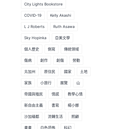
City Lights Bookstore
COVID-19
Kelly Akashi
L J Roberts
Ruth Asawa
Sky Hopinka
亞美文學
個人歷史
側寫
傳統領域
傷病
創作
創傷
勞動
北加州
原住民
國家
土地
家族
小旅行
展覽
山
帝國與殖民
情感
教學心情
新自由主義
書寫
楊小娜
沙加緬都
流轉生活
照顧
畫畫
白色恐怖
科幻