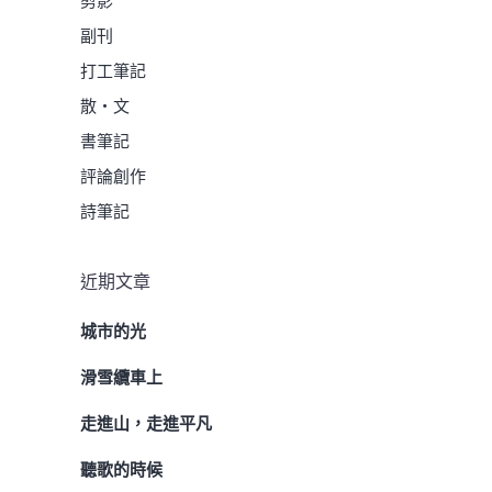
剪影
副刊
打工筆記
散・文
書筆記
評論創作
詩筆記
近期文章
城市的光
滑雪纜車上
走進山，走進平凡
聽歌的時候