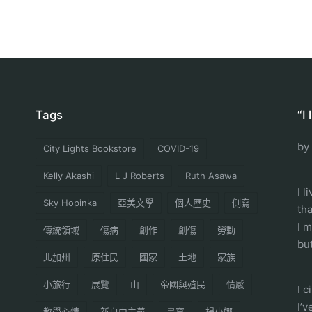
Tags
“I
by
City Lights Bookstore
COVID-19
Kelly Akashi
L J Roberts
Ruth Asawa
I l
Sky Hopinka
亞美文學
個人歷史
側寫
th
I 
傳統領域
傷病
創作
創傷
勞動
but
北加州
原住民
國家
土地
家族
小旅行
展覽
山
帝國與殖民
情感
I 
I’
教學心情
新自由主義
書寫
楊小娜