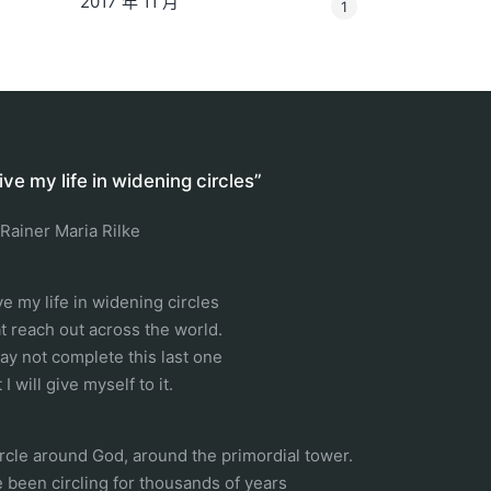
2017 年 11 月
1
 live my life in widening circles”
 Rainer Maria Rilke
ive my life in widening circles
at reach out across the world.
may not complete this last one
 I will give myself to it.
circle around God, around the primordial tower.
ve been circling for thousands of years