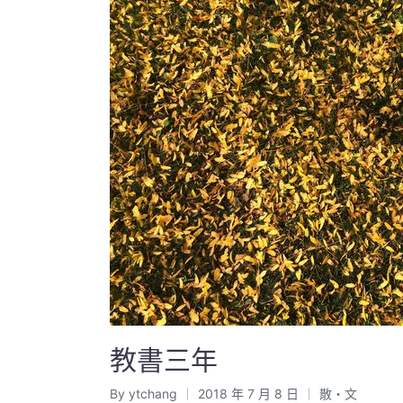
教書三年
By
ytchang
2018 年 7 月 8 日
散・文
Posted
Posted