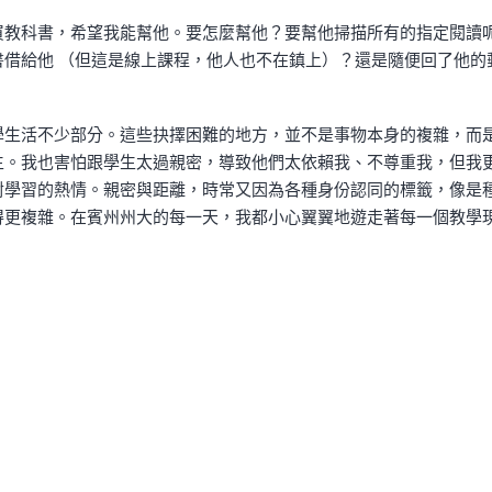
買教科書，希望我能幫他。要怎麼幫他？要幫他掃描所有的指定閱讀
借給他 （但這是線上課程，他人也不在鎮上）？還是隨便回了他的
學生活不少部分。這些抉擇困難的地方，並不是事物本身的複雜，而
生。我也害怕跟學生太過親密，導致他們太依賴我、不尊重我，但我
對學習的熱情。親密與距離，時常又因為各種身份認同的標籤，像是
得更複雜。在賓州州大的每一天，我都小心翼翼地遊走著每一個教學