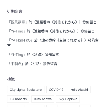
近期留言
「
觀景露臺
」於〈
讀賴香吟《其後それから》
〉發佈留言
「
Yi-Ting
」於〈
讀賴香吟《其後それから》
〉發佈留言
「
YA HSIN KO
」於〈
讀賴香吟《其後それから》
〉發佈留
言
「
Yi-Ting
」於〈
岔路
〉發佈留言
「
平躺君
」於〈
岔路
〉發佈留言
標籤
City Lights Bookstore
COVID-19
Kelly Akashi
L J Roberts
Ruth Asawa
Sky Hopinka