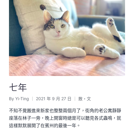
七年
By
Yi-Ting
2021 年 9 月 27 日
散・文
Posted
Posted
by
in
不知不覺搬進來新家也整整兩個月了，街角的老公寓靜靜
座落在林子一旁，晚上開窗時總是可以聽見各式蟲鳴，就
這樣默默展開了在賓州的最後一年。