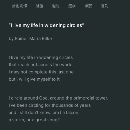
藝術創作
身體
迴龍
遷移
離散
體制
“I live my life in widening circles”
by Rainer Maria Rilke
I live my life in widening circles
that reach out across the world.
I may not complete this last one
but I will give myself to it.
I circle around God, around the primordial tower.
I’ve been circling for thousands of years
and I still don’t know: am I a falcon,
a storm, or a great song?