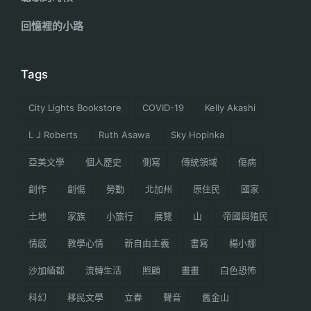
回憶裡的小路
Tags
City Lights Bookstore
COVID-19
Kelly Akashi
L J Roberts
Ruth Asawa
Sky Hopinka
亞美文學
個人歷史
側寫
傳統領域
傷病
創作
創傷
勞動
北加州
原住民
國家
土地
家族
小旅行
展覽
山
帝國與殖民
情感
教學心情
新自由主義
書寫
楊小娜
沙加緬都
流轉生活
照顧
畫畫
白色恐怖
科幻
移民文學
立春
聲音
舊金山