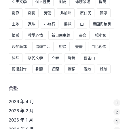
亞美文學
個人歷史
側寫
傳統領域
傷病
創作
創傷
勞動
北加州
原住民
國家
土地
家族
小旅行
展覽
山
帝國與殖民
情感
教學心情
新自由主義
書寫
楊小娜
沙加緬都
流轉生活
照顧
畫畫
白色恐怖
科幻
移民文學
立春
聲音
舊金山
藝術創作
身體
迴龍
遷移
離散
體制
彙整
2026 年 4 月
1
2026 年 2 月
2
2026 年 1 月
1