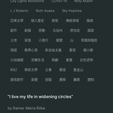
City Lights Bookstore
COVID-19
Kelly Akashi
L J Roberts
Ruth Asawa
Sky Hopinka
亞美文學
個人歷史
側寫
傳統領域
傷病
創作
創傷
勞動
北加州
原住民
國家
土地
家族
小旅行
展覽
山
帝國與殖民
情感
教學心情
新自由主義
書寫
楊小娜
沙加緬都
流轉生活
照顧
畫畫
白色恐怖
科幻
移民文學
立春
聲音
舊金山
藝術創作
身體
迴龍
遷移
離散
體制
“I live my life in widening circles”
by Rainer Maria Rilke