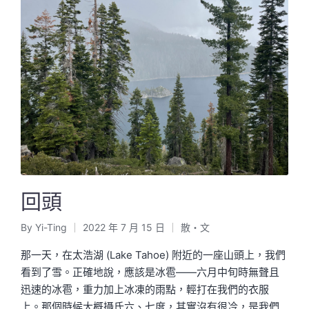
回頭
By
Yi-Ting
2022 年 7 月 15 日
散・文
Posted
Posted
by
in
那一天，在太浩湖 (Lake Tahoe) 附近的一座山頭上，我們
看到了雪。正確地說，應該是冰雹——六月中旬時無聲且
迅速的冰雹，重力加上冰凍的雨點，輕打在我們的衣服
上。那個時候大概攝氏六、七度，其實沒有很冷，是我們