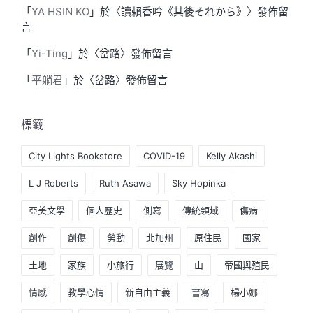
「
YA HSIN KO
」於〈
讀賴香吟《其後それから》
〉發佈留
言
「
Yi-Ting
」於〈
岔路
〉發佈留言
「
平躺君
」於〈
岔路
〉發佈留言
標籤
City Lights Bookstore
COVID-19
Kelly Akashi
L J Roberts
Ruth Asawa
Sky Hopinka
亞美文學
個人歷史
側寫
傳統領域
傷病
創作
創傷
勞動
北加州
原住民
國家
土地
家族
小旅行
展覽
山
帝國與殖民
情感
教學心情
新自由主義
書寫
楊小娜