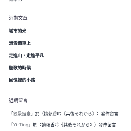
近期文章
城市的光
滑雪纜車上
走進山，走進平凡
聽歌的時候
回憶裡的小路
近期留言
「
觀景露臺
」於〈
讀賴香吟《其後それから》
〉發佈留言
「
Yi-Ting
」於〈
讀賴香吟《其後それから》
〉發佈留言